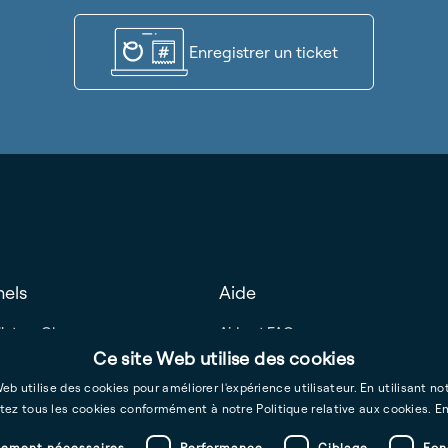
Enregistrer un ticket
nels
Aide
llateur Ohme
Aide et FAQ
Ressources pour installateurs
Ce site Web utilise des cookies
gestion de flotte
eb utilise des cookies pour améliorer l'expérience utilisateur. En utilisant no
ez tous les cookies conformément à notre Politique relative aux cookies.
En
tement nécessaires
Performance
Ciblage
Fon