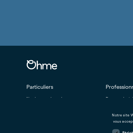
Particuliers
Profession
Nos bornes de recharge
Devenez insta
Études de cas
Plateforme de 
Notre site W
vous accept
Stric