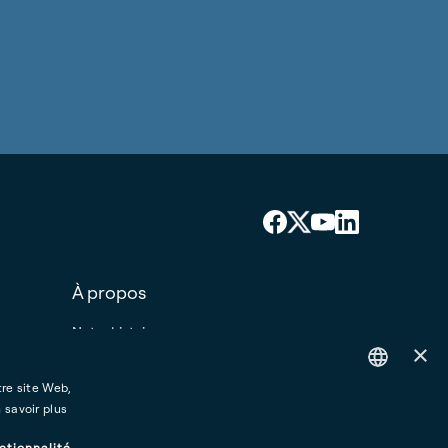
À propos
Notre histoire
×
Espace presse
Emplois
tre site Web,
Nous contacter
English
 savoir plus
French
ctionnalité