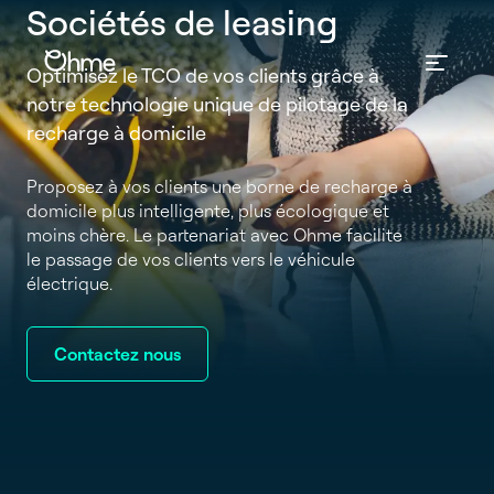
Sociétés de leasing
Optimisez le TCO de vos clients grâce à
notre technologie unique de pilotage de la
recharge à domicile
Proposez à vos clients une borne de recharge à
domicile plus intelligente, plus écologique et
moins chère. Le partenariat avec Ohme facilite
le passage de vos clients vers le véhicule
électrique.
Contactez nous